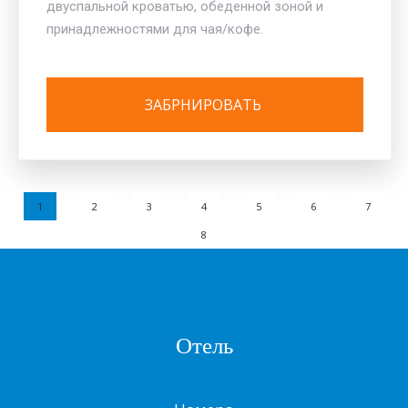
двуспальной кроватью, обеденной зоной и
принадлежностями для чая/кофе.
1
2
3
4
5
6
7
8
Отель