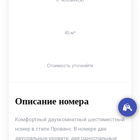
6 Человек(а)
45 м²
Стоимость уточняйте
Описание номера
У
Комфортный двухкомнатный шестиместный
номер в стиле Прованс. В номере две
двуспальные кровати, две односпальные