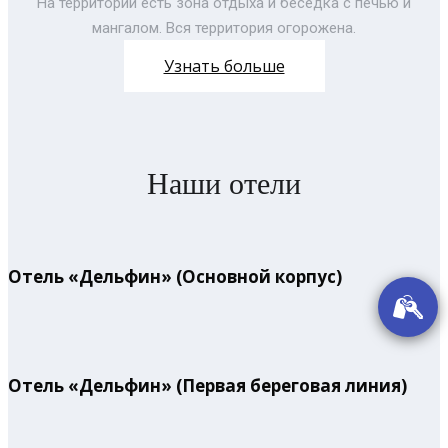
На территории есть зона отдыха и беседка с печью и
мангалом. Вся территория огорожена.
Узнать больше
Наши отели
Отель «Дельфин» (Основной корпус)
У
Отель «Дельфин» (Первая береговая линия)