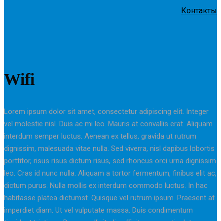
Контакты
Wifi
Lorem ipsum dolor sit amet, consectetur adipiscing elit. Integer
vel molestie nisl. Duis ac mi leo. Mauris at convallis erat. Aliquam
interdum semper luctus. Aenean ex tellus, gravida ut rutrum
dignissim, malesuada vitae nulla. Sed viverra, nisl dapibus lobortis
porttitor, risus risus dictum risus, sed rhoncus orci urna dignissim
leo. Cras id nunc nulla. Aliquam a tortor fermentum, finibus elit ac,
dictum purus. Nulla mollis ex interdum commodo luctus. In hac
habitasse platea dictumst. Quisque vel rutrum ipsum. Praesent at
imperdiet diam. Ut vel vulputate massa. Duis condimentum